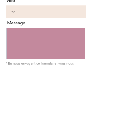
Ville
Message
* En nous envoyant ce formulaire, vous nous
autorisez à vous contacter à propos de votre
demande.
Envoyer
Contactez-
nous