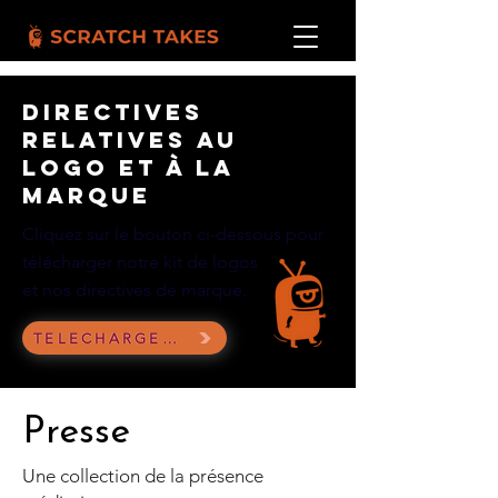
Directives
relatives au
logo et à la
marque
Cliquez sur le bouton ci-dessous pour
télécharger notre kit de logos
et nos directives de marque.
TÉLÉCHARGER LE KIT DE LOGOS
Presse
Une collection de la présence